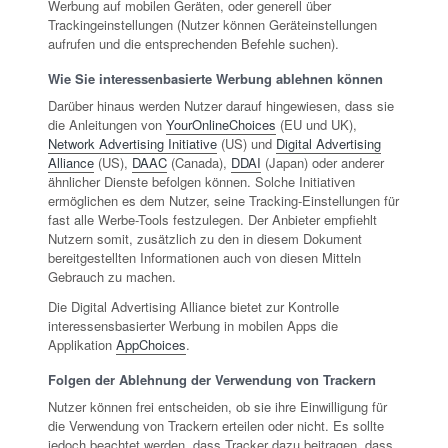
Werbung auf mobilen Geräten, oder generell über
Trackingeinstellungen (Nutzer können Geräteinstellungen
aufrufen und die entsprechenden Befehle suchen).
Wie Sie interessenbasierte Werbung ablehnen können
Darüber hinaus werden Nutzer darauf hingewiesen, dass sie
die Anleitungen von
YourOnlineChoices
(EU und UK),
Network Advertising Initiative
(US) und
Digital Advertising
Alliance
(US),
DAAC
(Canada),
DDAI
(Japan) oder anderer
ähnlicher Dienste befolgen können. Solche Initiativen
ermöglichen es dem Nutzer, seine Tracking-Einstellungen für
fast alle Werbe-Tools festzulegen. Der Anbieter empfiehlt
Nutzern somit, zusätzlich zu den in diesem Dokument
bereitgestellten Informationen auch von diesen Mitteln
Gebrauch zu machen.
Die Digital Advertising Alliance bietet zur Kontrolle
interessensbasierter Werbung in mobilen Apps die
Applikation
AppChoices
.
Folgen der Ablehnung der Verwendung von Trackern
Nutzer können frei entscheiden, ob sie ihre Einwilligung für
die Verwendung von Trackern erteilen oder nicht. Es sollte
jedoch beachtet werden, dass Tracker dazu beitragen, dass